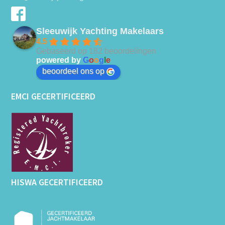
Sleeuwijk Yachting Makelaars
4.5
Gebaseerd op 182 beoordelingen
powered by
G
o
o
g
l
e
beoordeel ons op
EMCI GECERTIFICEERD
HISWA GECERTIFICEERD