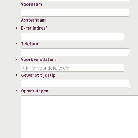
Voornaam
Achternaam
E-mailadres
*
Telefoon
Voorkeursdatum
DD
slash
Gewenst tijdstip
MM
slash
Opmerkingen
JJJJ