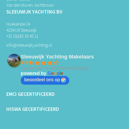
Van den Hoven Jachtbouw
SLEEUWIJK YACHTING BV
Hoekeinde 24
4254 LN Sleeuwijk
+31 (0)183 30 45 11
info@sleeuwijkyachting.nl
Sleeuwijk Yachting Makelaars
4.5
Gebaseerd op 182 beoordelingen
powered by
G
o
o
g
l
e
beoordeel ons op
EMCI GECERTIFICEERD
HISWA GECERTIFICEERD