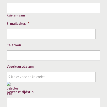
Achternaam
E-mailadres
*
Telefoon
Voorkeursdatum
DD
Gewenst tijdstip
slash
MM
slash