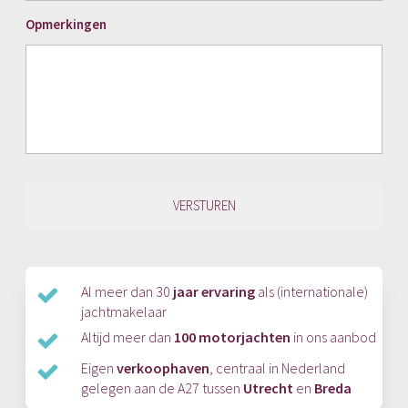
JJJJ
Opmerkingen
Al meer dan 30
jaar ervaring
als (internationale)
jachtmakelaar
Altijd meer dan
100 motorjachten
in ons aanbod
Eigen
verkoophaven
, centraal in Nederland
gelegen aan de A27 tussen
Utrecht
en
Breda