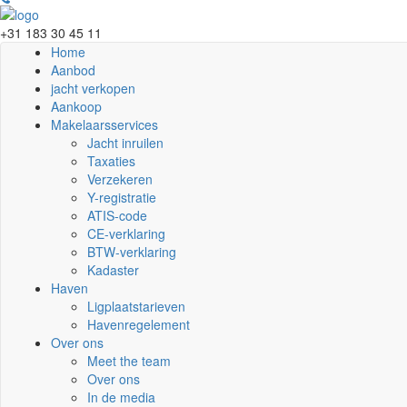
+31 183 30 45 11
Home
Aanbod
jacht verkopen
Aankoop
Makelaarsservices
Jacht inruilen
Taxaties
Verzekeren
Y-registratie
ATIS-code
CE-verklaring
BTW-verklaring
Kadaster
Haven
Ligplaatstarieven
Havenregelement
Over ons
Meet the team
Over ons
In de media