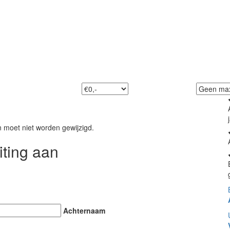
Vind uw droomjacht
tdek ons exclusieve aanbod en start uw avontuur op wat
n moet niet worden gewijzigd.
iting aan
Achternaam