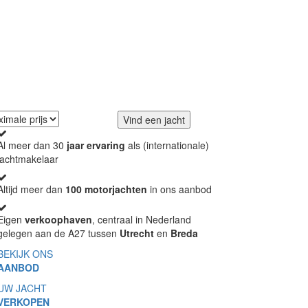
er.
Vind een jacht
Al meer dan 30
jaar ervaring
als (internationale)
jachtmakelaar
Altijd meer dan
100 motorjachten
in ons aanbod
Eigen
verkoophaven
, centraal in Nederland
gelegen aan de A27 tussen
Utrecht
en
Breda
BEKIJK ONS
AANBOD
UW JACHT
VERKOPEN