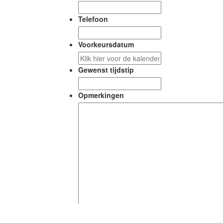
Telefoon
Voorkeursdatum
DD
slash
Gewenst tijdstip
MM
slash
Opmerkingen
JJJJ