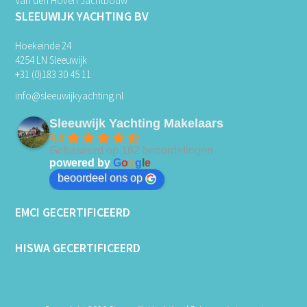
Van den Hoven Jachtbouw
SLEEUWIJK YACHTING BV
Hoekeinde 24
4254 LN Sleeuwijk
+31 (0)183 30 45 11
info@sleeuwijkyachting.nl
Sleeuwijk Yachting Makelaars
4.5
Gebaseerd op 182 beoordelingen
powered by
G
o
o
g
l
e
beoordeel ons op
EMCI GECERTIFICEERD
HISWA GECERTIFICEERD