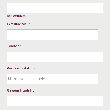
Achternaam
E-mailadres
*
Telefoon
Voorkeursdatum
DD
Gewenst tijdstip
slash
MM
slash
JJJJ