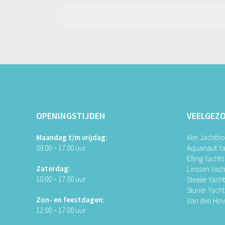
OPENINGSTIJDEN
VEELGEZ
Maandag t/m vrijdag:
Alm Jachtb
09.00 – 17.00 uur
Aquanaut Ya
Elling Yachts
Zaterdag:
Linssen Yach
10.00 – 17.00 uur
Steeler Yach
Sturiër Yacht
Zon- en feestdagen:
Van den Ho
12.00 – 17.00 uur