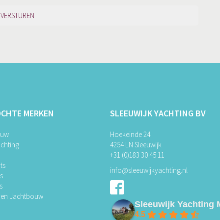
OCHTE MERKEN
SLEEUWIJK YACHTING BV
ouw
Hoekeinde 24
chting
4254 LN Sleeuwijk
+31 (0)183 30 45 11
ts
info@sleeuwijkyachting.nl
ts
s
ven Jachtbouw
Sleeuwijk Yachting 
4.5