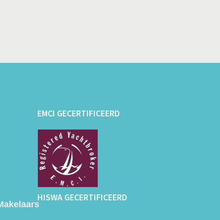
EMCI GECERTIFICEERD
HISWA GECERTIFICEERD
Makelaars