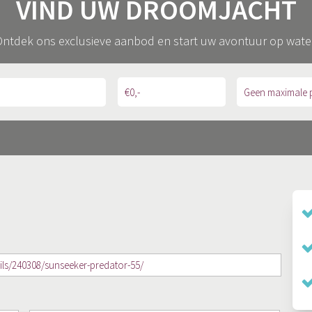
VIND UW DROOMJACHT
ntdek ons exclusieve aanbod en start uw avontuur op wate