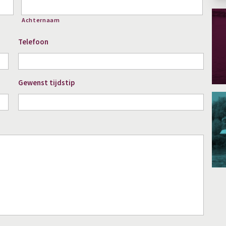
Achternaam
Telefoon
Gewenst tijdstip
DD
slash
MM
slash
JJJJ