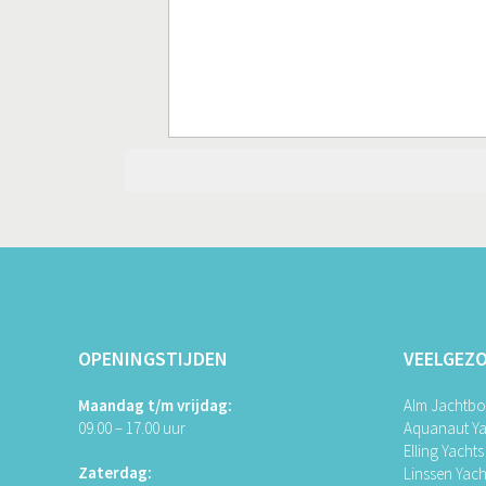
OPENINGSTIJDEN
VEELGEZ
Maandag t/m vrijdag:
Alm Jachtb
09.00 – 17.00 uur
Aquanaut Ya
Elling Yachts
Zaterdag:
Linssen Yach