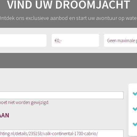
VIND UW DROOMJACHT
ntdek ons exclusieve aanbod en start uw avontuur op wate
moet niet worden gewijzigd.
AAN