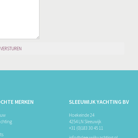
OCHTE MERKEN
SLEEUWIJK YACHTING BV
ouw
Hoekeinde 24
chting
4254 LN Sleeuwijk
+31 (0)183 30 45 11
ts
info@sleeuwijkyachting.nl