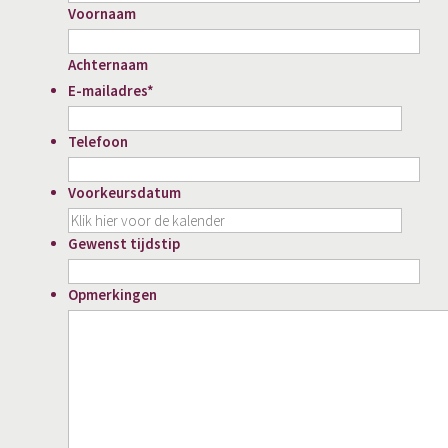
Voornaam
Achternaam
E-mailadres
*
Telefoon
Voorkeursdatum
DD
slash
Gewenst tijdstip
MM
slash
Opmerkingen
JJJJ