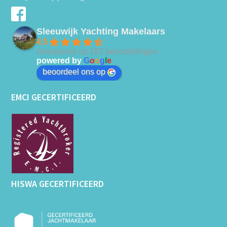
Sleeuwijk Yachting Makelaars
4.5
Gebaseerd op 182 beoordelingen
powered by
G
o
o
g
l
e
beoordeel ons op
EMCI GECERTIFICEERD
HISWA GECERTIFICEERD