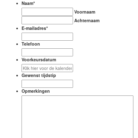
Naam
*
Voornaam
Achternaam
E-mailadres
*
Telefoon
Voorkeursdatum
DD
slash
Gewenst tijdstip
MM
slash
Opmerkingen
JJJJ