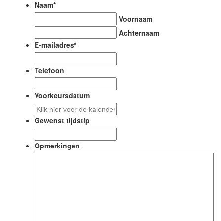
Naam
*
Voornaam
Achternaam
E-mailadres
*
Telefoon
Voorkeursdatum
DD
slash
Gewenst tijdstip
MM
slash
Opmerkingen
JJJJ