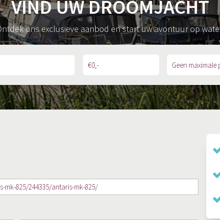
VIND UW DROOMJACHT
ntdek ons exclusieve aanbod en start uw avontuur op wate