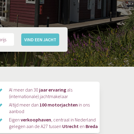
r.
VIND EEN JACHT
Al meer dan 30
jaar ervaring
als
(internationale) jachtmakelaar
Altijd meer dan
100 motorjachten
in ons
aanbod
Eigen
verkoophaven
, centraal in Nederland
gelegen aan de A27 tussen
Utrecht
en
Breda