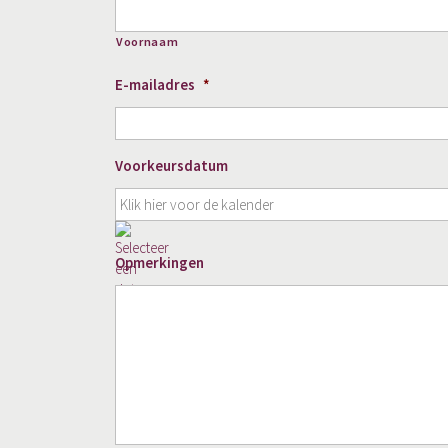
Voornaam
E-mailadres
*
Voorkeursdatum
DD
slash
Opmerkingen
MM
slash
JJJJ