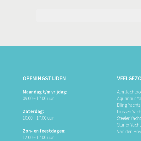
OPENINGSTIJDEN
VEELGEZ
Maandag t/m vrijdag:
Alm Jachtb
09.00 – 17.00 uur
Aquanaut Ya
Elling Yachts
Zaterdag:
Linssen Yach
10.00 – 17.00 uur
Steeler Yach
Sturiër Yacht
Zon- en feestdagen:
Van den Ho
12.00 – 17.00 uur