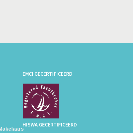
EMCI GECERTIFICEERD
HISWA GECERTIFICEERD
Makelaars