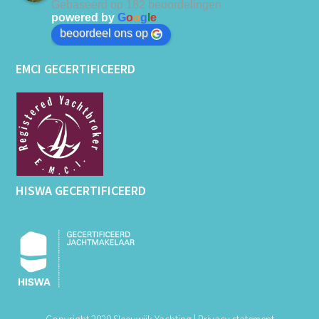
Gebaseerd op 182 beoordelingen
powered by
G
o
o
g
l
e
beoordeel ons op
EMCI GECERTIFICEERD
HISWA GECERTIFICEERD