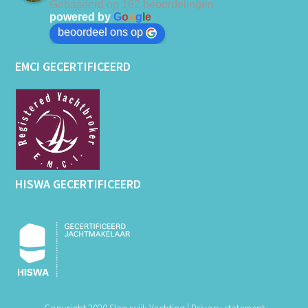
Gebaseerd op 182 beoordelingen
powered by
G
o
o
g
l
e
beoordeel ons op
EMCI GECERTIFICEERD
HISWA GECERTIFICEERD