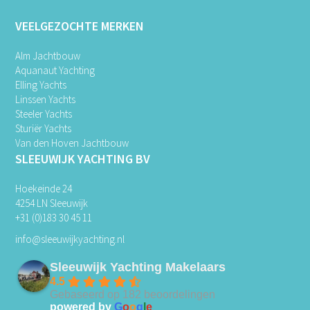
VEELGEZOCHTE MERKEN
Alm Jachtbouw
Aquanaut Yachting
Elling Yachts
Linssen Yachts
Steeler Yachts
Sturiër Yachts
Van den Hoven Jachtbouw
SLEEUWIJK YACHTING BV
Hoekeinde 24
4254 LN Sleeuwijk
+31 (0)183 30 45 11
info@sleeuwijkyachting.nl
Sleeuwijk Yachting Makelaars
4.5
Gebaseerd op 182 beoordelingen
powered by
G
o
o
g
l
e