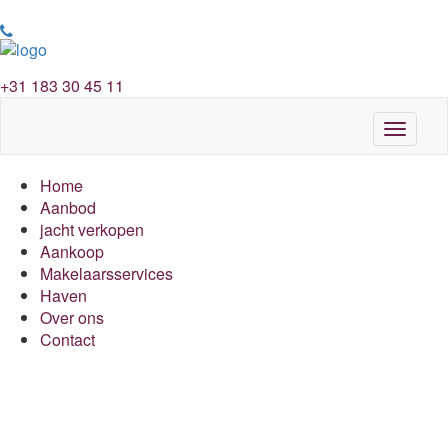
+31 183 30 45 11
Toggle
navigat
Home
Aanbod
jacht verkopen
Aankoop
Makelaarsservices
Haven
Over ons
Contact