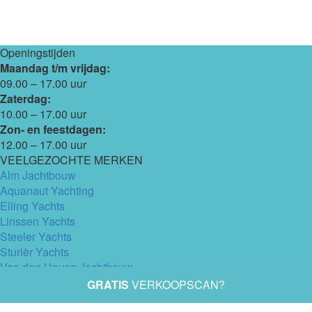
Openingstijden
Maandag t/m vrijdag:
09.00 – 17.00 uur
Zaterdag:
10.00 – 17.00 uur
Zon- en feestdagen:
12.00 – 17.00 uur
VEELGEZOCHTE MERKEN
Alm Jachtbouw
Aquanaut Yachting
Elling Yachts
Linssen Yachts
Steeler Yachts
Sturiër Yachts
Van den Hoven Jachtbouw
SLEEUWIJK YACHTING BV
GRATIS
VERKOOPSCAN?
Hoekeinde 24