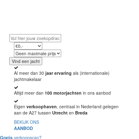
Vind uw droomjacht
Ontdek ons exclusieve aanbod en start uw avontuur
op water.
Vind een jacht
Al meer dan 30
jaar ervaring
als (internationale)
jachtmakelaar
Altijd meer dan
100 motorjachten
in ons aanbod
Eigen
verkoophaven
, centraal in Nederland gelegen
aan de A27 tussen
Utrecht
en
Breda
BEKIJK ONS
AANBOD
Gratis
verkoopscan?