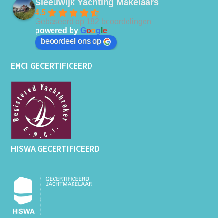
Sleeuwijk Yachting Makelaars
4.5
Gebaseerd op 182 beoordelingen
powered by
G
o
o
g
l
e
beoordeel ons op
EMCI GECERTIFICEERD
HISWA GECERTIFICEERD