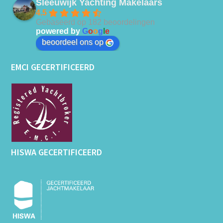
Sleeuwijk Yachting Makelaars
4.5
Gebaseerd op 182 beoordelingen
powered by
G
o
o
g
l
e
beoordeel ons op
EMCI GECERTIFICEERD
HISWA GECERTIFICEERD