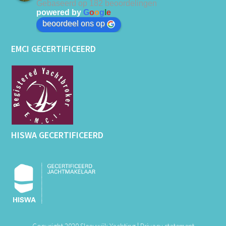
Gebaseerd op 182 beoordelingen
powered by
G
o
o
g
l
e
beoordeel ons op
EMCI GECERTIFICEERD
HISWA GECERTIFICEERD