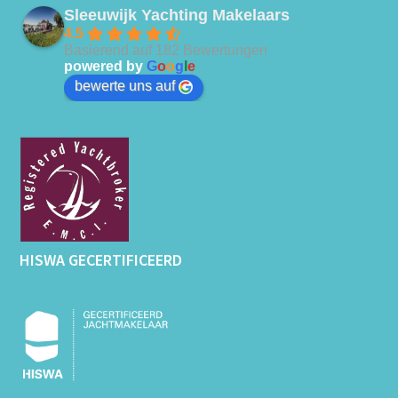
Sleeuwijk Yachting Makelaars
4.5
Basierend auf 182 Bewertungen
powered by
G
o
o
g
l
e
bewerte uns auf
HISWA GECERTIFICEERD