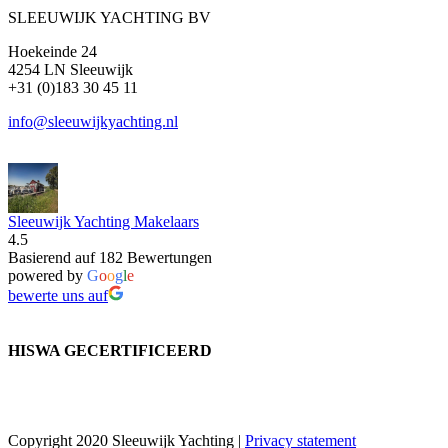
SLEEUWIJK YACHTING BV
Hoekeinde 24
4254 LN Sleeuwijk
+31 (0)183 30 45 11
info@sleeuwijkyachting.nl
Sleeuwijk Yachting Makelaars
4.5
Basierend auf 182 Bewertungen
powered by
G
o
o
g
l
e
bewerte uns auf
HISWA GECERTIFICEERD
Copyright 2020 Sleeuwijk Yachting |
Privacy statement