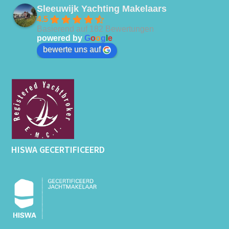
Sleeuwijk Yachting Makelaars
4.5
Basierend auf 182 Bewertungen
powered by
G
o
o
g
l
e
bewerte uns auf
HISWA GECERTIFICEERD