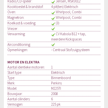
Radio/CD-speler:
Jensen, MSR3012
Kooktoestel & brandstof:
4 pit(ten) Elektrisch
Oven:
Whirlpool, Combi
Magnetron:
Whirlpool, Combi
Koelkast & voeding:
(3)
Vriezer:
Verwarming:
CV Kabola B12 + tap,
meerdere Kickspaces
Airconditioning:
Opmerkingen:
- Centraal Stofzuigsysteem
MOTOR EN ELEKTRA
Aantal identieke motoren:
1
Start type:
Elektrisch
Type:
Binnenboord
Merk:
Perkins
Model:
M225TI
Bouwjaar:
2008
Aantal cilinders:
6
Vermogen:
225 pk