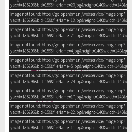
yacht=186296&bid=159&fileName=20.jpg&height=140&width=140&qua
STUUR EEN E-MAIL
Image not found: https://go.openbms.nl/webservice/image.php?
yacht=186296&bid=159&fileName=18.jpg&height=140&width=140&qua
Image not found: https://go.openbms.nl/webservice/image.php?
yacht=186296&bid=159&fileName=21.jpg&height=140&width=140&qua
UW BOOT VERKOPEN?
Image not found: https://go.openbms.nl/webservice/image.php?
yacht=186296&bid=159&fileName=4.jpg&height=140&width=140&qual
Image not found: https://go.openbms.nl/webservice/image.php?
yacht=186296&bid=159&fileName=5.jpg&height=140&width=140&qual
BEKIJK ALLE FOTO'S
Image not found: https://go.openbms.nl/webservice/image.php?
yacht=186296&bid=159&fileName=24.jpg&height=140&width=140&qua
Bouwjaar
2008
Image not found: https://go.openbms.nl/webservice/image.php?
Afmetingen
14,80 m x 4,45
yacht=186296&bid=159&fileName=17.jpg&height=140&width=140&qua
m x 1,30 m
Image not found: https://go.openbms.nl/webservice/image.php?
Ligplaats
op
yacht=186296&bid=159&fileName=22.jpg&height=140&width=140&qua
verkoopterrein
Image not found: https://go.openbms.nl/webservice/image.php?
ALGEMEEN
yacht=186296&bid=159&fileName=11.jpg&height=140&width=140&qua