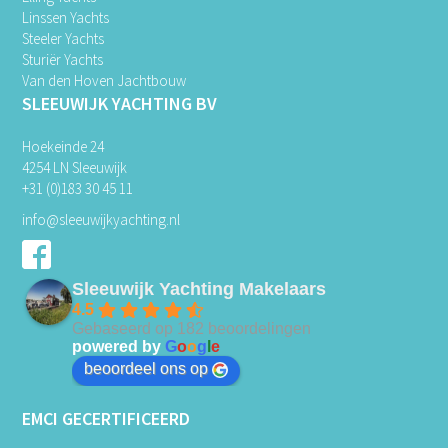
Linssen Yachts
Steeler Yachts
Sturiër Yachts
Van den Hoven Jachtbouw
SLEEUWIJK YACHTING BV
Hoekeinde 24
4254 LN Sleeuwijk
+31 (0)183 30 45 11
info@sleeuwijkyachting.nl
Sleeuwijk Yachting Makelaars
4.5
Gebaseerd op 182 beoordelingen
powered by
G
o
o
g
l
e
beoordeel ons op
EMCI GECERTIFICEERD