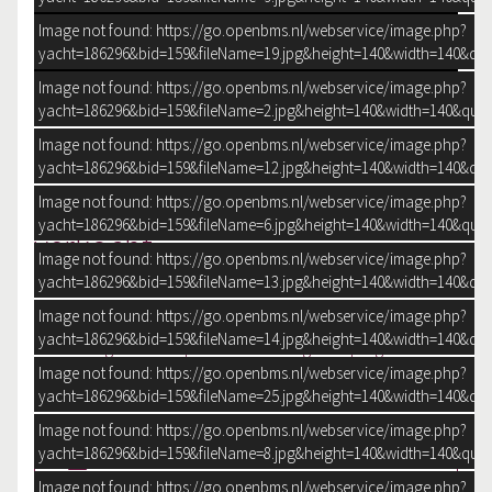
Image not found: https://go.openbms.nl/webservice/image.php?
yacht=186296&bid=159&fileName=19.jpg&height=140&width=140&qua
Image not found: https://go.openbms.nl/webservice/image.php?
yacht=186296&bid=159&fileName=2.jpg&height=140&width=140&qual
–
/
25
Pacific
Image not found: https://go.openbms.nl/webservice/image.php?
yacht=186296&bid=159&fileName=12.jpg&height=140&width=140&qua
148 Pilothouse
Image not found: https://go.openbms.nl/webservice/image.php?
yacht=186296&bid=159&fileName=6.jpg&height=140&width=140&qual
verkocht
Image not found: https://go.openbms.nl/webservice/image.php?
yacht=186296&bid=159&fileName=13.jpg&height=140&width=140&qua
Image not found: https://go.openbms.nl/webservice/image.php?
Een prachtige Pacific, die rijkelijk is uitgerust. Door centrale
yacht=186296&bid=159&fileName=14.jpg&height=140&width=140&qua
verwarming en thermopane ramen is lang verblijf erg
aangenaam aan boord.
Image not found: https://go.openbms.nl/webservice/image.php?
yacht=186296&bid=159&fileName=25.jpg&height=140&width=140&qua
Image not found: https://go.openbms.nl/webservice/image.php?
yacht=186296&bid=159&fileName=8.jpg&height=140&width=140&qual
DOWNLOAD BROCHURE
Image not found: https://go.openbms.nl/webservice/image.php?