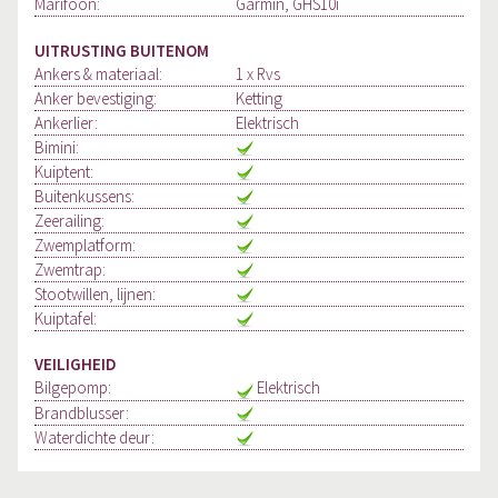
Marifoon:
Garmin, GHS10i
UITRUSTING BUITENOM
Ankers & materiaal:
1 x Rvs
Anker bevestiging:
Ketting
Ankerlier:
Elektrisch
Bimini:
Kuiptent:
Buitenkussens:
Zeerailing:
Zwemplatform:
Zwemtrap:
Stootwillen, lijnen:
Kuiptafel:
VEILIGHEID
Bilgepomp:
Elektrisch
Brandblusser:
Waterdichte deur: