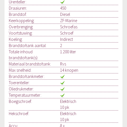
Urenteller:
Draaiuren:
450
Brandstof:
Diesel
Keerkoppeling:
ZF-Marine
Overbrenging:
Schroefas
Voortstuwing:
Schroef
Koeling:
Indirect
Brandstoftank aantal:
2
Totale inhoud
1.200 liter
brandstoftank(s):
Materiaal brandstoftank:
Rvs
Max snelheid:
14 knopen
Brandstoftankmeter:
Toerenteller:
Oliedrukmeter:
Temperatuurmeter:
Boegschroef:
Elektrisch
10 pk
Hekschroef:
Elektrisch
10 pk
Accu:
8 x