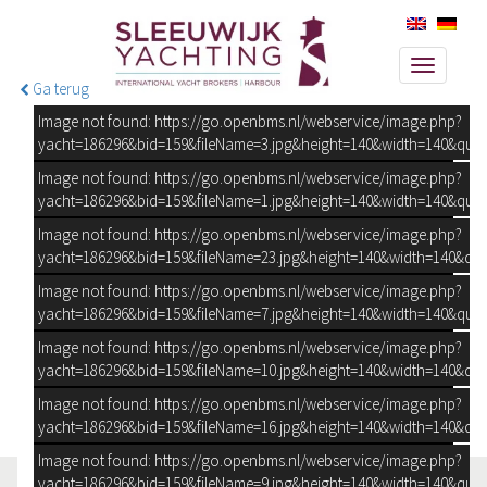
Toggle
Ga terug
navigati
Image not found: https://go.openbms.nl/webservice/image.php?
yacht=186296&bid=159&fileName=3.jpg&height=140&width=140&qual
Image not found: https://go.openbms.nl/webservice/image.php?
yacht=186296&bid=159&fileName=1.jpg&height=140&width=140&qual
Image not found: https://go.openbms.nl/webservice/image.php?
yacht=186296&bid=159&fileName=23.jpg&height=140&width=140&qua
Image not found: https://go.openbms.nl/webservice/image.php?
yacht=186296&bid=159&fileName=7.jpg&height=140&width=140&qual
Image not found: https://go.openbms.nl/webservice/image.php?
yacht=186296&bid=159&fileName=10.jpg&height=140&width=140&qua
Image not found: https://go.openbms.nl/webservice/image.php?
yacht=186296&bid=159&fileName=16.jpg&height=140&width=140&qua
Image not found: https://go.openbms.nl/webservice/image.php?
yacht=186296&bid=159&fileName=9.jpg&height=140&width=140&qual