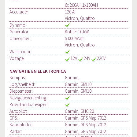
6x 200AH 1x100AH
Acculader:
120 A
Victron, Quattro
Dynamo:
Generator:
Kohler 10 kW
Omvormer:
5.000 Watt
Victron, Quattro
Walstroom:
Voltage:
12V
24V
220V
NAVIGATIE EN ELEKTRONICA
Kompas:
Garmin,
Log/snelheid:
Garmin, GMI10
Dieptemeter:
Garmin, GMI10
Navigatieverlichting:
Roerstandaanwijzer:
Autopilot:
Garmin, GHC 20
GPS:
Garmin, GPS Map 7012
Kaartplotter:
Garmin, GPS Map 7012
Radar:
Garmin, GPS Map 7012