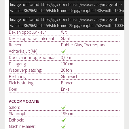
Ontwerper:
Klaas Bes Yachtdesign
Image not found: https://go.openbms.nl/webservice/image.php?
Werf:
Pacific - Conmarine
yacht=186296&bid=159&fileName=15.jpg&height=140&width=140&qua
CE:
C
Rompvorm:
Image not found: https://go.openbms.nl/webservice/image.php?
Knikspant
yacht=186296&bid=159&fileName=25.jpg&height=750&width=1000&qu
Rompkleur:
Wit
Dek en opbouw kleur:
Wit
Dek en opbouw materiaal:
Staal
Ramen:
Dubbel Glas, Thermopane
Achterkajuit (AK):
Doorvaarthoogte normaal:
3,67 m
Diepgang:
130 cm
Waterverplaatsing:
20 ton
Besturing:
Stuurwiel
Plek besturing:
Binnen
Roer:
Enkel
ACCOMMODATIE
Salon:
Stahoogte:
195 cm
Eethoek:
Machinekamer: