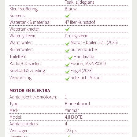
Teak, zijdeglans
Kleur stoffering:
Blauw
Kussens:
Watertank & materiaal:
47 liter Kunststof
Watertankmeter:
Watersysteem:
Druksysteem
Warm water:
Motor + boiler, 22 L (2025)
Buitenwater:
buitendouche
Toiletten:
1
Handmatig
Radio/CD-speler:
Fusion, MS-NRX300
Koelkast & voeding:
Engel (2023)
Verwarming:
hete lucht Mikuni
MOTOR EN ELEKTRA
Aantal identieke motoren:
1
Type:
Binnenboord
Merk:
Yanmar
Model:
4JH3-DTE
Aantal cilinders:
4
Vermogen:
123 pk