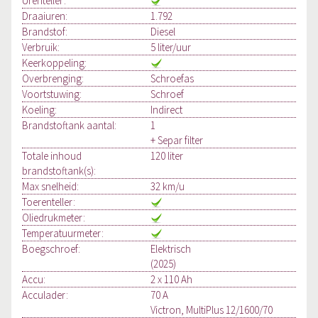
Urenteller:
Draaiuren:
1.792
Brandstof:
Diesel
Verbruik:
5 liter/uur
Keerkoppeling:
Overbrenging:
Schroefas
Voortstuwing:
Schroef
Koeling:
Indirect
Brandstoftank aantal:
1
+ Separ filter
Totale inhoud
120 liter
brandstoftank(s):
Max snelheid:
32 km/u
Toerenteller:
Oliedrukmeter:
Temperatuurmeter:
Boegschroef:
Elektrisch
(2025)
Accu:
2 x 110 Ah
Acculader:
70 A
Victron, MultiPlus 12/1600/70