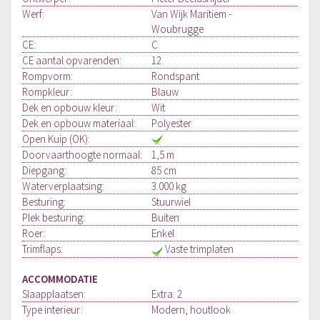
Werf:
Van Wijk Maritiem -
Woubrugge
CE:
C
CE aantal opvarenden:
12
Rompvorm:
Rondspant
Rompkleur:
Blauw
Dek en opbouw kleur:
Wit
Dek en opbouw materiaal:
Polyester
Open Kuip (OK):
Doorvaarthoogte normaal:
1,5 m
Diepgang:
85 cm
Waterverplaatsing:
3.000 kg
Besturing:
Stuurwiel
Plek besturing:
Buiten
Roer:
Enkel
Trimflaps:
Vaste trimplaten
ACCOMMODATIE
Slaapplaatsen:
Extra: 2
Type interieur:
Modern, houtlook