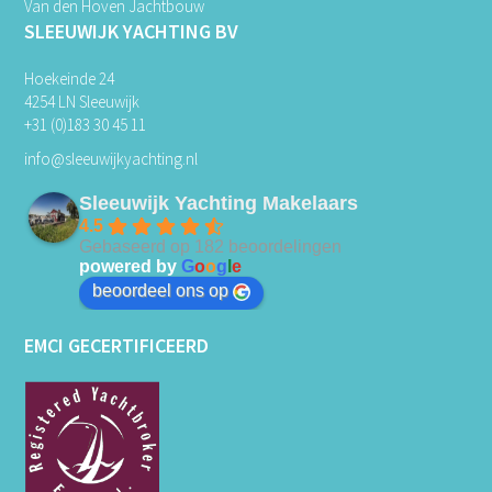
Van den Hoven Jachtbouw
SLEEUWIJK YACHTING BV
Hoekeinde 24
4254 LN Sleeuwijk
+31 (0)183 30 45 11
info@sleeuwijkyachting.nl
Sleeuwijk Yachting Makelaars
4.5
Gebaseerd op 182 beoordelingen
powered by
G
o
o
g
l
e
beoordeel ons op
EMCI GECERTIFICEERD