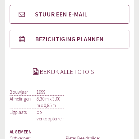
STUUR EEN E-MAIL
BEZICHTIGING PLANNEN
BEKIJK ALLE FOTO'S
Bouwjaar
1999
Afmetingen
8,30 m x 3,00
m x 0,85 m
Ligplaats
op
verkoopterrein
ALGEMEEN
Ontwerper:
Pieter Beeldsnijder