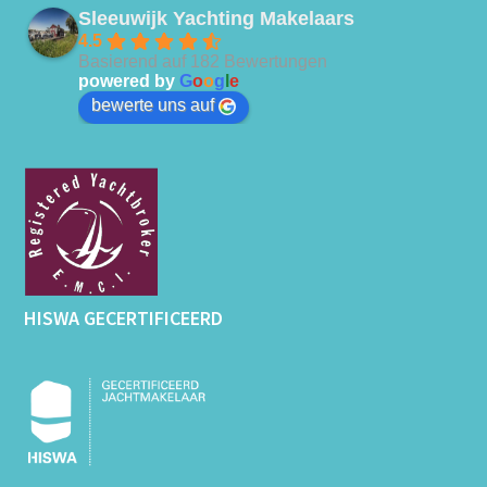
Sleeuwijk Yachting Makelaars
4.5
Basierend auf 182 Bewertungen
powered by
G
o
o
g
l
e
bewerte uns auf
HISWA GECERTIFICEERD