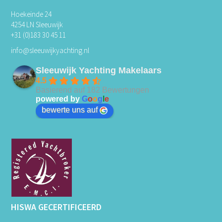
Hoekeinde 24
4254 LN Sleeuwijk
+31 (0)183 30 45 11
info@sleeuwijkyachting.nl
Sleeuwijk Yachting Makelaars
4.5
Basierend auf 182 Bewertungen
powered by
G
o
o
g
l
e
bewerte uns auf
HISWA GECERTIFICEERD