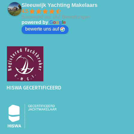
Sleeuwijk Yachting Makelaars
4.5
Basierend auf 182 Bewertungen
powered by
G
o
o
g
l
e
bewerte uns auf
HISWA GECERTIFICEERD