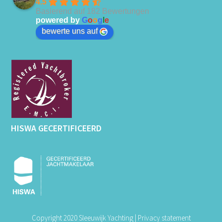
4.5
Basierend auf 182 Bewertungen
powered by
G
o
o
g
l
e
bewerte uns auf
HISWA GECERTIFICEERD
Copyright 2020 Sleeuwijk Yachting |
Privacy statement