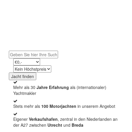
Finden Sie Ihre
Traumjacht
Entdecken Sie unser exklusives Angebot und
starten Sie Ihr Abenteuer auf dem Wasser.
Jacht finden
Mehr als 30
Jahre Erfahrung
als (internationaler)
Yachtmakler
Stets mehr als
100 Motorjachten
in unserem Angebot
Eigener
Verkaufshafen
, zentral in den Niederlanden an
der A27 zwischen
Utrecht
und
Breda