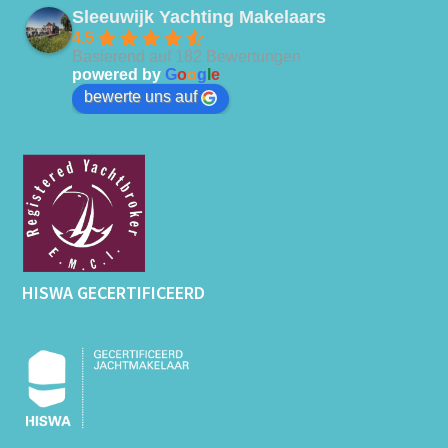
Sleeuwijk Yachting Makelaars
4.5
Basierend auf 182 Bewertungen
powered by
G
o
o
g
l
e
bewerte uns auf
HISWA GECERTIFICEERD