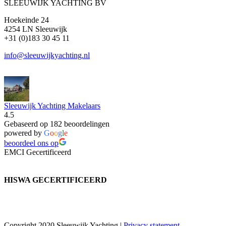
SLEEUWIJK YACHTING BV
Hoekeinde 24
4254 LN Sleeuwijk
+31 (0)183 30 45 11
info@sleeuwijkyachting.nl
Sleeuwijk Yachting Makelaars
4.5
Gebaseerd op 182 beoordelingen
powered by
G
o
o
g
l
e
beoordeel ons op
EMCI Gecertificeerd
HISWA GECERTIFICEERD
Copyright 2020 Sleeuwijk Yachting |
Privacy statement