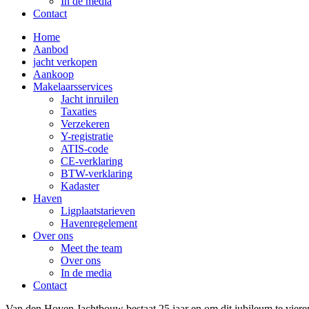
In de media
Contact
Home
Aanbod
jacht verkopen
Aankoop
Makelaarsservices
Jacht inruilen
Taxaties
Verzekeren
Y-registratie
ATIS-code
CE-verklaring
BTW-verklaring
Kadaster
Haven
Ligplaatstarieven
Havenregelement
Over ons
Meet the team
Over ons
In de media
Contact
Van den Hoven Jachtbouw bestaat 25 jaar en om dit jubileum te