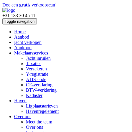
Doe een
gratis
verkoopscan!
+31 183 30 45 11
Toggle navigation
Home
Aanbod
jacht verkopen
Aankoop
Makelaarsservices
Jacht inruilen
Taxaties
Verzekeren
Y-registratie
ATIS-code
CE-verklaring
BTW-verklaring
Kadaster
Haven
Ligplaatstarieven
Havenregelement
Over ons
Meet the team
Over ons