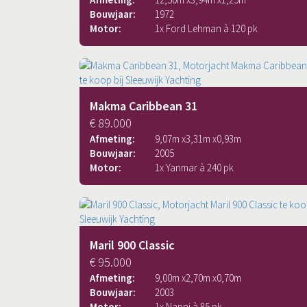
Bouwjaar:
1972
Motor:
1x Ford Lehman à 120 pk
Makma Caribbean 31
€ 89.000
Afmeting:
9,07
m x
3,31
m x
0,93
m
Bouwjaar:
2005
Motor:
1x Yanmar à 240 pk
Maril 900 Classic
€ 95.000
Afmeting:
9,00
m x
2,70
m x
0,70
m
Bouwjaar:
2003
Motor:
1x Nanni à 85 pk