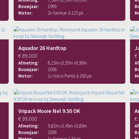
Bouwjaar:
1999
B
Motor:
2x Yanmar à 125 pk
M
Aquador 26 Hardtop
J
€ 89.000
€
Afmeting:
8,25
m x
3,05
m x
0,90
m
A
Bouwjaar:
2006
B
Motor:
1x Volvo Penta à 260 pk
M
Vripack Mooie Nel 9.50 OK
A
€ 99.000
€
Afmeting:
9,82
m x
3,45
m x
0,80
m
A
Bouwjaar:
2006
B
Motor:
1x Yanmar à 55 pk
M