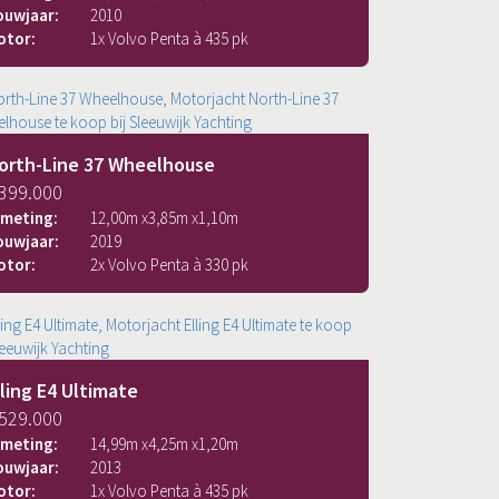
ouwjaar:
2010
otor:
1x Volvo Penta à 435 pk
orth-Line 37 Wheelhouse
 399.000
fmeting:
12,00
m x
3,85
m x
1,10
m
ouwjaar:
2019
otor:
2x Volvo Penta à 330 pk
lling E4 Ultimate
 529.000
fmeting:
14,99
m x
4,25
m x
1,20
m
ouwjaar:
2013
otor:
1x Volvo Penta à 435 pk