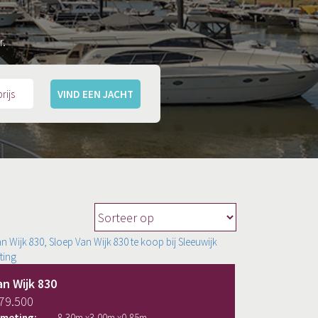
r.
VIND EEN JACHT
an Wijk 830
 79.500
fmeting:
8,30
m x
3,00
m x
0,85
m