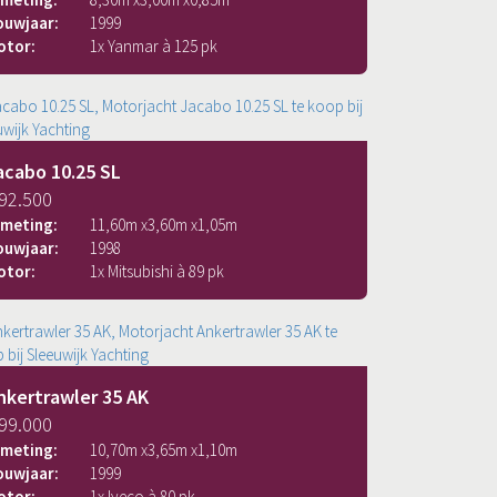
ouwjaar:
1999
otor:
1x Yanmar à 125 pk
acabo 10.25 SL
 92.500
fmeting:
11,60
m x
3,60
m x
1,05
m
ouwjaar:
1998
otor:
1x Mitsubishi à 89 pk
nkertrawler 35 AK
 99.000
fmeting:
10,70
m x
3,65
m x
1,10
m
ouwjaar:
1999
otor:
1x Iveco à 80 pk