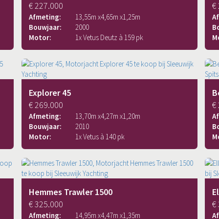
€ 227.000
€
Afmeting:
13,55
m x
4,65
m x
1,25
m
A
Bouwjaar:
2000
B
Motor:
1x Vetus Deutz à 159 pk
M
Explorer 45
B
€ 269.000
€
Afmeting:
13,70
m x
4,27
m x
1,20
m
A
Bouwjaar:
2010
B
Motor:
1x Vetus à 140 pk
M
Hemmes Trawler 1500
E
€ 325.000
€
Afmeting:
14,95
m x
4,47
m x
1,35
m
A