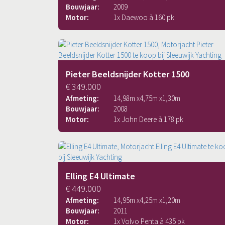
Bouwjaar:
2009
Motor:
1x Daewoo à 160 pk
Pieter Beeldsnijder Kotter 1500
€ 349.000
Afmeting:
14,98
m x
4,75
m x
1,30
m
Bouwjaar:
2008
Motor:
1x John Deere à 178 pk
Elling E4 Ultimate
€ 449.000
Afmeting:
14,95
m x
4,25
m x
1,20
m
Bouwjaar:
2011
Motor:
1x Volvo Penta à 435 pk