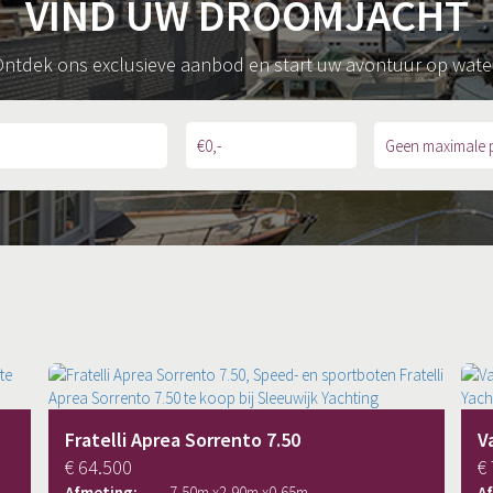
VIND UW DROOMJACHT
ntdek ons exclusieve aanbod en start uw avontuur op wate
Fratelli Aprea Sorrento 7.50
V
€ 64.500
€
Afmeting:
7,50
m x
2,90
m x
0,65
m
A