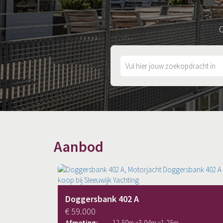
O
Aanbod
Doggersbank 402 A
€ 59.000
Afmeting:
12,50
m x
3,94
m x
1,25
m