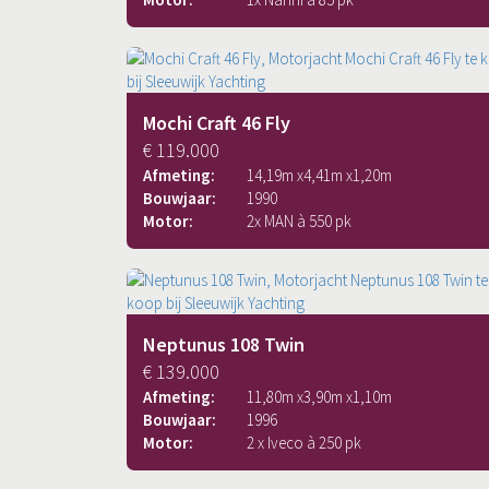
Mochi Craft 46 Fly
€ 119.000
Afmeting:
14,19
m x
4,41
m x
1,20
m
Bouwjaar:
1990
Motor:
2x MAN à 550 pk
Neptunus 108 Twin
€ 139.000
Afmeting:
11,80
m x
3,90
m x
1,10
m
Bouwjaar:
1996
Motor:
2 x Iveco à 250 pk