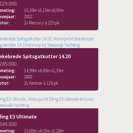
 229.000
fmeting:
10,30
m x
3,10
m x
0,92
m
ouwjaar:
2022
otor:
2x Mercury à 225 pk
ekebrede Spitsgatkotter 14.20
 285.000
fmeting:
14,99
m x
4,65
m x
1,35
m
ouwjaar:
2002
otor:
2x Yanmar à 110 pk
lling E3 Ultimate
 349.000
fmeting:
13,80
m x
4,25
m x
1,20
m