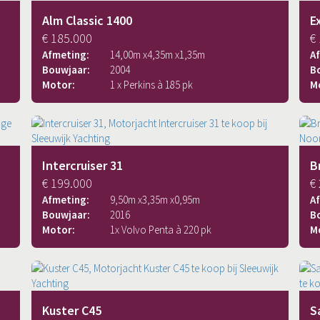
Alm Classic 1400
E
€ 185.000
€
Afmeting:
14,00
m x
4,35
m x
1,35
m
A
Bouwjaar:
2004
B
Motor:
1 x Perkins à 185 pk
M
Intercruiser 31
B
€ 199.000
€
Afmeting:
9,50
m x
3,35
m x
0,95
m
A
Bouwjaar:
2016
B
Motor:
1x Volvo Penta à 220 pk
M
Kuster C45
S