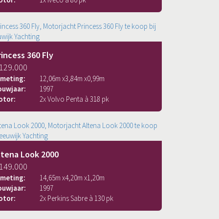
rincess 360 Fly
 129.000
fmeting:
12,06
m x
3,84
m x
0,99
m
ouwjaar:
1997
otor:
2x Volvo Penta à 318 pk
ltena Look 2000
 149.000
fmeting:
14,65
m x
4,20
m x
1,20
m
ouwjaar:
1997
otor:
2x Perkins Sabre à 130 pk