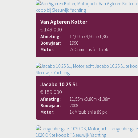
Van Agteren Kotter
€ 149.000
Afmeting:
17,00
m x
4,50
m x
1,30
m
Bouwjaar:
1990
Motor:
2x Cummins à 115 pk
Jacabo 10.25 SL
€ 159.000
Afmeting:
11,55
m x
3,80
m x
1,38
m
Bouwjaar:
2008
Motor:
1x Mitsubishi à 89 pk