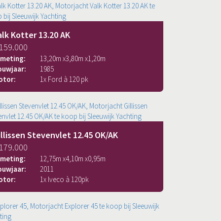
alk Kotter 13.20 AK
 159.000
fmeting:
13,20
m x
3,80
m x
1,20
m
ouwjaar:
1985
otor:
1x Ford à 120 pk
illissen Stevenvlet 12.45 OK/AK
 179.000
fmeting:
12,75
m x
4,10
m x
0,95
m
ouwjaar:
2011
otor:
1x Iveco à 120pk