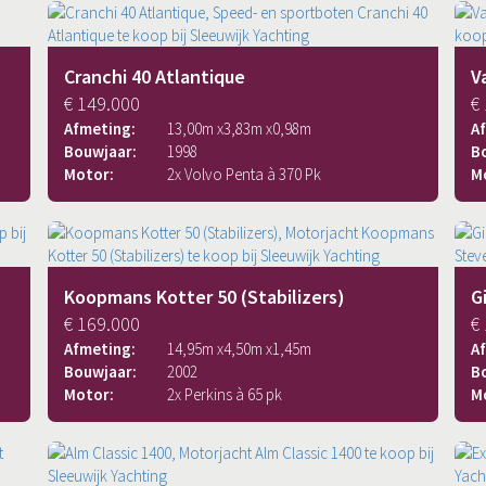
Cranchi 40 Atlantique
V
€ 149.000
€
Afmeting:
13,00
m x
3,83
m x
0,98
m
A
Bouwjaar:
1998
B
Motor:
2x Volvo Penta à 370 Pk
M
Koopmans Kotter 50 (Stabilizers)
G
€ 169.000
€
Afmeting:
14,95
m x
4,50
m x
1,45
m
A
Bouwjaar:
2002
B
Motor:
2x Perkins à 65 pk
M