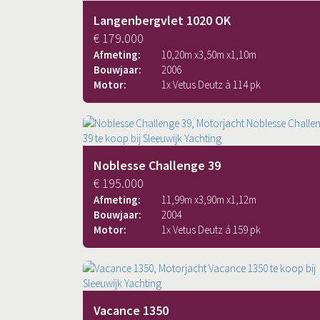
Langenbergvlet 1020 OK
€ 179.000
Afmeting:
10,20
m x
3,50
m x
1,10
m
Bouwjaar:
2006
Motor:
1x Vetus Deutz à 114 pk
Noblesse Challenge 39
€ 195.000
Afmeting:
11,99
m x
3,90
m x
1,12
m
Bouwjaar:
2004
Motor:
1x Vetus Deutz á 159 pk
Vacance 1350