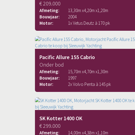
€ 209.000
Afmeting:
13,30
m x
4,20
m x
1,20
m
Bouwjaar:
2004
Motor:
1x Vetus Deutz à 170 pk
Pacific Allure 155 Cabrio
Onder bod
Afmeting:
15,70
m x
4,70
m x
1,30
m
Bouwjaar:
1997
Motor:
2x Volvo Penta à 145 pk
SK Kotter 1400 OK
€ 299.000
Afmeting:
14,00
m x
4,38
m x
1,10
m