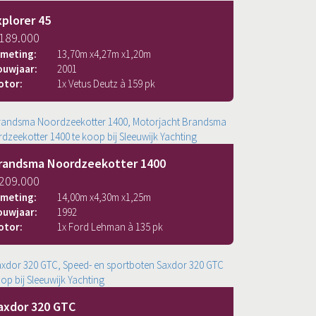
xplorer 45
 189.000
fmeting:
13,70
m x
4,27
m x
1,20
m
ouwjaar:
2001
otor:
1x Vetus Deutz à 159 pk
randsma Noordzeekotter 1400
 209.000
fmeting:
14,00
m x
4,30
m x
1,25
m
ouwjaar:
1992
otor:
1x Ford Lehman à 135 pk
axdor 320 GTC