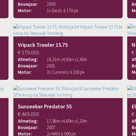
Bouwjaar:
2009
B
Motor:
1x Deutz à 170 pk
M
Vripack Trawler 15.75
N
€ 379.000
€
Afmeting:
16,31
m x
4,65
m x
1,45
m
A
Bouwjaar:
2001
B
Motor:
2x Cummins à 100 pk
M
Sunseeker Predator 55
E
€ 469.000
€
Afmeting:
17,98
m x
4,60
m x
1,20
m
A
Bouwjaar:
2007
B
Motor:
2x MAN à 900 pk
M