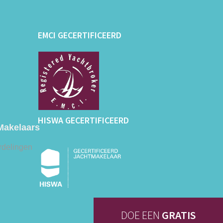
EMCI GECERTIFICEERD
HISWA GECERTIFICEERD
Makelaars
rdelingen
DOE EEN
GRATIS