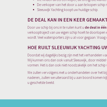
De verkoper van het door u aan te kopen schip ru
Sleeuwijk Yachting koopt uw huidige schip.
DE DEAL KAN IN EEN KEER GEMAA
Door uw schip bij ons in te ruilen kunt u
de deal in één
verkooptraject van uw eigen schip hoeft te doorlopen e
wordt. Veel watersporters zijn u al voor gegaan. Vra
HOE RUILT SLEEUWIJK YACHTING UW
Doordat wij dagelijks bezig zijn met het verhandelen va
Wij kunnen ons dan ook vanuit Sleeuwijk, door middel v
vormen. Het is dan ook niet noodzakelijk om het schip 
We zullen vervolgens met u onderhandelen over het bi
naderen, zullen we uiteraard bij u aan boord komen ki
u geschetste beeld.