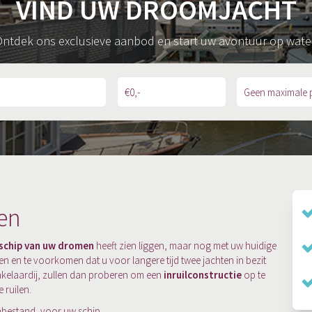
VIND UW DROOMJACHT
ntdek ons exclusieve aanbod en start uw avontuur op wate
len
 schip van uw dromen
heeft zien liggen, maar nog met uw huidige
en en te voorkomen dat u voor langere tijd twee jachten in bezit
 makelaardij, zullen dan proberen om een
inruilconstructie
op te
 ruilen.
enbestand, voor uw schip.