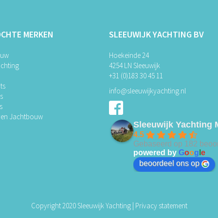
OCHTE MERKEN
SLEEUWIJK YACHTING BV
ouw
Hoekeinde 24
chting
4254 LN Sleeuwijk
+31 (0)183 30 45 11
ts
info@sleeuwijkyachting.nl
ts
s
ven Jachtbouw
Sleeuwijk Yachting 
4.5
Gebaseerd op 182 beoo
powered by
G
o
o
g
l
e
beoordeel ons op
Copyright 2020 Sleeuwijk Yachting |
Privacy statement