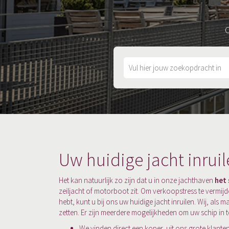
O
Uw huidige jacht inrui
Het kan natuurlijk zo zijn dat u in onze jachthaven
het
zeiljacht of motorboot zit. Om verkoopstress te vermijd
hebt, kunt u bij ons uw huidige jacht inruilen. Wij, als
zetten. Er zijn meerdere mogelijkheden om uw schip in te
We vinden direct een koper, uit ons grote klant