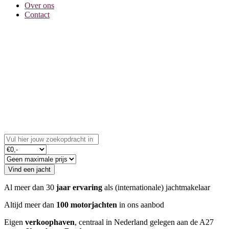
Over ons
Contact
Vind uw droomjacht
Ontdek ons exclusieve aanbod en start uw avontuur op
water.
Vind een jacht
Al meer dan 30
jaar ervaring
als (internationale) jachtmakelaar
Altijd meer dan
100 motorjachten
in ons aanbod
Eigen
verkoophaven
, centraal in Nederland gelegen aan de A27