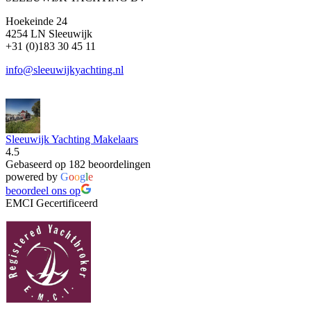
Hoekeinde 24
4254 LN Sleeuwijk
+31 (0)183 30 45 11
info@sleeuwijkyachting.nl
Sleeuwijk Yachting Makelaars
4.5
Gebaseerd op 182 beoordelingen
powered by
G
o
o
g
l
e
beoordeel ons op
EMCI Gecertificeerd