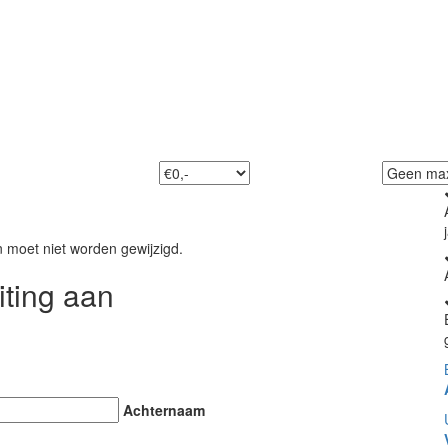
Vind uw droomjacht
tdek ons exclusieve aanbod en start uw avontuur op wat
n moet niet worden gewijzigd.
iting aan
Achternaam