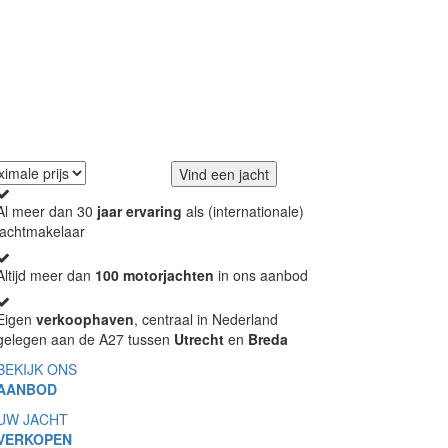
er.
Vind een jacht
Al meer dan 30
jaar ervaring
als (internationale)
jachtmakelaar
Altijd meer dan
100 motorjachten
in ons aanbod
Eigen
verkoophaven
, centraal in Nederland
gelegen aan de A27 tussen
Utrecht
en
Breda
BEKIJK ONS
AANBOD
UW JACHT
VERKOPEN