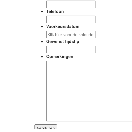
Telefoon
Voorkeursdatum
DD
slash
Gewenst tijdstip
MM
slash
Opmerkingen
JJJJ