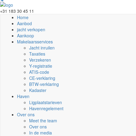
+31 183 30 45 11
Home
Aanbod
jacht verkopen
Aankoop
Makelaarsservices
Jacht inruilen
Taxaties
Verzekeren
Y-registratie
ATIS-code
CE-verklaring
BTW-verklaring
Kadaster
Haven
Ligplaatstarieven
Havenregelement
Over ons
Meet the team
Over ons
In de media