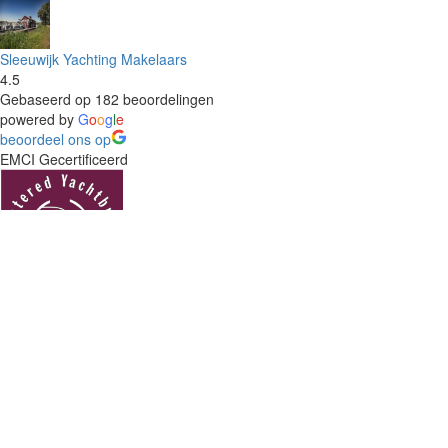
Sleeuwijk Yachting Makelaars
4.5
Gebaseerd op 182 beoordelingen
powered by
G
o
o
g
l
e
beoordeel ons op
EMCI Gecertificeerd
HISWA GECERTIFICEERD