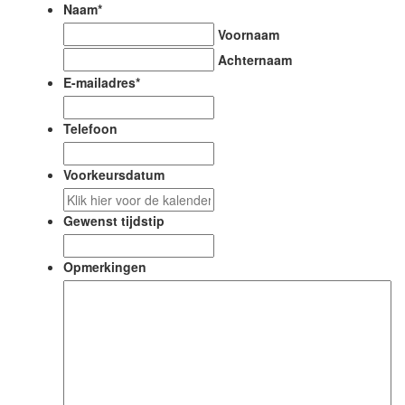
Naam
*
Voornaam
Achternaam
E-mailadres
*
Telefoon
Voorkeursdatum
DD
slash
Gewenst tijdstip
MM
slash
Opmerkingen
JJJJ