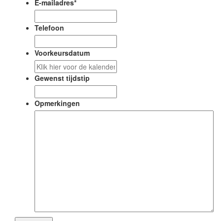
E-mailadres
*
Telefoon
Voorkeursdatum
DD
slash
Gewenst tijdstip
MM
slash
Opmerkingen
JJJJ