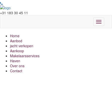
+31 183 30 45 11
Toggle
navigati
Home
Aanbod
jacht verkopen
Aankoop
Makelaarsservices
Haven
Over ons
Contact
Vind uw droomjacht
Ontdek ons exclusieve aanbod en start uw avontuur
op water.