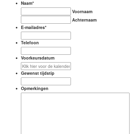
Naam
*
Voornaam
Achternaam
E-mailadres
*
Telefoon
Voorkeursdatum
DD
slash
Gewenst tijdstip
MM
slash
Opmerkingen
JJJJ