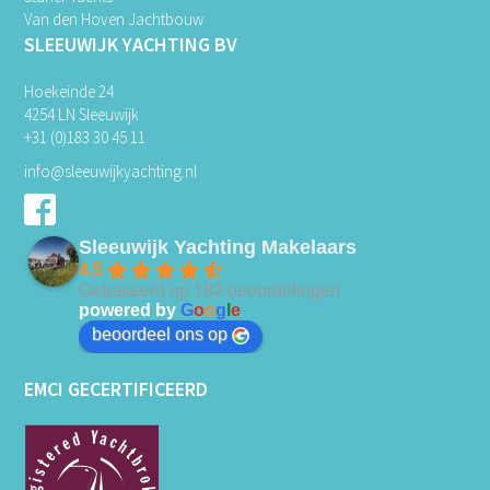
Van den Hoven Jachtbouw
SLEEUWIJK YACHTING BV
Hoekeinde 24
4254 LN Sleeuwijk
+31 (0)183 30 45 11
info@sleeuwijkyachting.nl
Sleeuwijk Yachting Makelaars
4.5
Gebaseerd op 182 beoordelingen
powered by
G
o
o
g
l
e
beoordeel ons op
EMCI GECERTIFICEERD