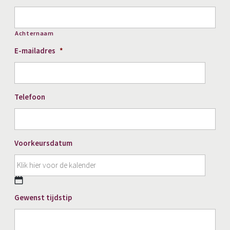
Achternaam
E-mailadres
*
Telefoon
Voorkeursdatum
DD
Gewenst tijdstip
slash
MM
slash