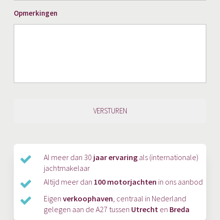
JJJJ
Opmerkingen
Al meer dan 30
jaar ervaring
als (internationale)
jachtmakelaar
Altijd meer dan
100 motorjachten
in ons aanbod
Eigen
verkoophaven
, centraal in Nederland
gelegen aan de A27 tussen
Utrecht
en
Breda