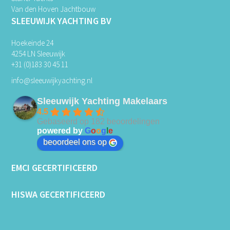
Van den Hoven Jachtbouw
SLEEUWIJK YACHTING BV
Hoekeinde 24
4254 LN Sleeuwijk
+31 (0)183 30 45 11
info@sleeuwijkyachting.nl
Sleeuwijk Yachting Makelaars
4.5
Gebaseerd op 182 beoordelingen
powered by
G
o
o
g
l
e
beoordeel ons op
EMCI GECERTIFICEERD
HISWA GECERTIFICEERD