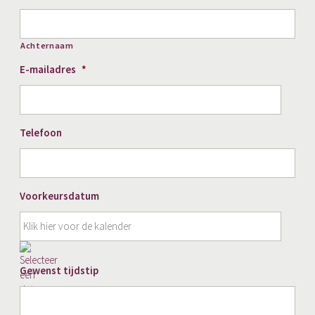
Achternaam
E-mailadres
*
Telefoon
Voorkeursdatum
DD
Gewenst tijdstip
slash
MM
slash