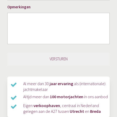
JJJJ
Opmerkingen
Al meer dan 30
jaar ervaring
als (internationale)
jachtmakelaar
Altijd meer dan
100 motorjachten
in ons aanbod
Eigen
verkoophaven
, centraal in Nederland
gelegen aan de A27 tussen
Utrecht
en
Breda