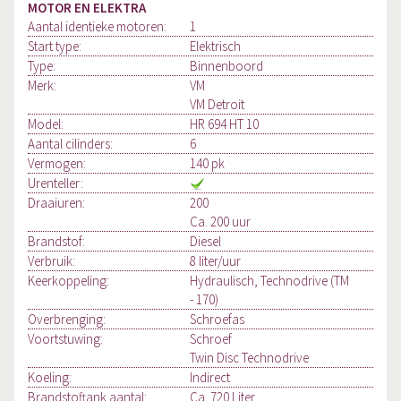
MOTOR EN ELEKTRA
Aantal identieke motoren:
1
Start type:
Elektrisch
Type:
Binnenboord
Merk:
VM
VM Detroit
Model:
HR 694 HT 10
Aantal cilinders:
6
Vermogen:
140 pk
Urenteller:
Draaiuren:
200
Ca. 200 uur
Brandstof:
Diesel
Verbruik:
8 liter/uur
Keerkoppeling:
Hydraulisch, Technodrive (TM
- 170)
Overbrenging:
Schroefas
Voortstuwing:
Schroef
Twin Disc Technodrive
Koeling:
Indirect
Brandstoftank aantal:
Ca. 720 Liter