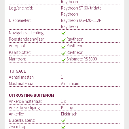
Raytheon
Log/snelheid:
Raytheon ST-60/ tridata
Raytheon
Dieptemeter:
Raytheon RG-420+112P
Raytheon
Navigatieverlichting:
Roerstandaanwijzer:
Raytheon
Autopilot:
Raytheon
Kaartplotter:
Raytheon
Marifoon:
Shipmate RS 8300
TUIGAGE
Aantal masten:
1
Mast materiaal:
Aluminium
UITRUSTING BUITENOM
Ankers & materiaal:
1 x
Anker bevestiging:
Ketting
Ankerlier:
Elektrisch
Buitenkussens:
Zwemtrap: