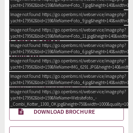
yacht=179562&bid=159&fileName=Foto_7.jpg&height=140&width=140
Image not found: https://go.openbms.nl/webservice/image.php?
yacht=179562&bid=159&fileName=Foto_9.jpg&height=140&width=140
Image not found: https://go.openbms.nl/webservice/image.php?
–
/
12
yacht=179562&bid=159&fileName=Foto_11.jpg&height=140&width=14
Combi Kotter
Image not found: https://go.openbms.nl/webservice/image.php?
1300 OK
yacht=179562&bid=159&fileName=Foto_6.jpg&height=140&width=140
Image not found: https://go.openbms.nl/webservice/image.php?
verkocht
yacht=179562&bid=159&fileName=IMG_6291.JPG&height=140&width=
Image not found: https://go.openbms.nl/webservice/image.php?
yacht=179562&bid=159&fileName=Foto_4.jpg&height=140&width=140
Prachtige Combikotter met buitenstuurstand
Image not found: https://go.openbms.nl/webservice/image.php?
yacht=179562&bid=159&fileName=Websitefoto_-
_Combi_Kotter_1300_OK.jpg&height=750&width=1000&quality=100
DOWNLOAD BROCHURE