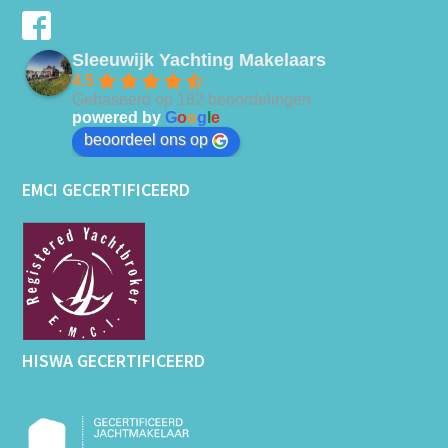
Sleeuwijk Yachting Makelaars
4.5
Gebaseerd op 182 beoordelingen
powered by
G
o
o
g
l
e
beoordeel ons op
EMCI GECERTIFICEERD
HISWA GECERTIFICEERD