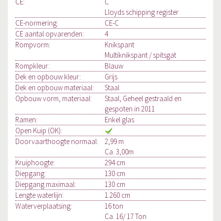
CE:
C
Lloyds schipping register
CE-normering:
CE-C
CE aantal opvarenden:
4
Rompvorm:
Knikspant
Multiknikspant / spitsgat
Rompkleur:
Blauw
Dek en opbouw kleur:
Grijs
Dek en opbouw materiaal:
Staal
Opbouw vorm, materiaal:
Staal, Geheel gestraald en
gespoten in 2011
Ramen:
Enkel glas
Open Kuip (OK):
Doorvaarthoogte normaal:
2,99 m
Ca. 3,00m
Kruiphoogte:
294 cm
Diepgang:
130 cm
Diepgang maximaal:
130 cm
Lengte waterlijn:
1.260 cm
Waterverplaatsing:
16 ton
Ca. 16/ 17 Ton