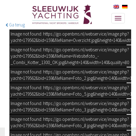
Toggle
Ga terug
navigati
Image not found: https://go.openbms.nl/webservice/image.php?
yacht=179562&bid=159&fileName=Overzicht.jpg&height=140&width=1
Image not found: https://go.openbms.nl/webservice/image.php?
yacht=179562&bid=159&fileName=Websitefoto_-
_Combi_Kotter_1300_OK.jpg&height=140&width=140&quality=80
Image not found: https://go.openbms.nl/webservice/image.php?
yacht=179562&bid=159&fileName=Foto_2.jpg&height=140&width=140
Image not found: https://go.openbms.nl/webservice/image.php?
yacht=179562&bid=159&fileName=Foto_5.jpg&height=140&width=140
Image not found: https://go.openbms.nl/webservice/image.php?
yacht=179562&bid=159&fileName=Foto_3.jpg&height=140&width=140
Image not found: https://go.openbms.nl/webservice/image.php?
yacht=179562&bid=159&fileName=Foto_8.jpg&height=140&width=140
Image not found: https://go.openbms.nl/webservice/image.php?