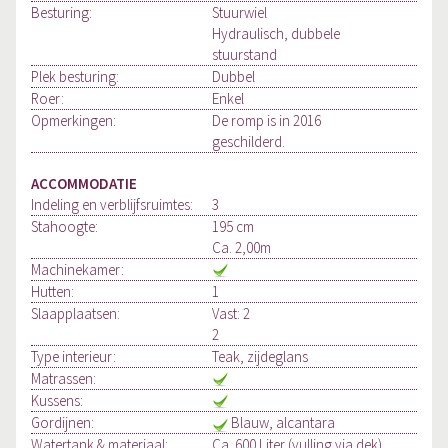
Besturing:
Stuurwiel
Hydraulisch, dubbele
stuurstand
Plek besturing:
Dubbel
Roer:
Enkel
Opmerkingen:
De romp is in 2016
geschilderd.
ACCOMMODATIE
Indeling en verblijfsruimtes:
3
Stahoogte:
195 cm
Ca. 2,00m
Machinekamer:
Hutten:
1
Slaapplaatsen:
Vast: 2
2
Type interieur:
Teak, zijdeglans
Matrassen:
Kussens:
Gordijnen:
Blauw, alcantara
Watertank & materiaal:
Ca. 600 Liter (vulling via dek)