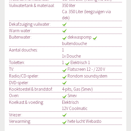
Vuilwatertank & materiaal:
350 liter
Ca. 350 Liter (leegzuigen via
dek)
Dekafzuiging vuilwater:
Warm water:
Buitenwater:
dekwaspomp
buitendouche
Aantal douches:
1
1x Douche
Toiletten:
1
Elektrisch 1
TV:
Flatscreen 12 - / 220 V
Radio/CD-speler:
Rondom soundsystem
DVD-speler:
Kooktoestel & brandstof:
4-pits, Gas (Smev)
Oven:
Smev
Koelkast & voeding:
Elektrisch
12V Coolmatic
Vriezer:
Verwarming:
hete lucht Webasto