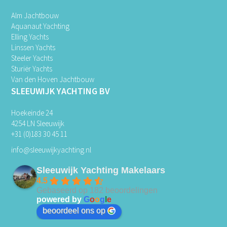
Alm Jachtbouw
Aquanaut Yachting
Elling Yachts
Linssen Yachts
Steeler Yachts
Sturiër Yachts
Van den Hoven Jachtbouw
SLEEUWIJK YACHTING BV
Hoekeinde 24
4254 LN Sleeuwijk
+31 (0)183 30 45 11
info@sleeuwijkyachting.nl
Sleeuwijk Yachting Makelaars
4.5
Gebaseerd op 182 beoordelingen
powered by
G
o
o
g
l
e
beoordeel ons op