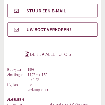
STUUR EEN E-MAIL
UW BOOT VERKOPEN?
BEKIJK ALLE FOTO'S
Bouwjaar
1998
Afmetingen
14,72 m x 4,50
m x 1,22 m
Ligplaats
niet op
verkoopterrein
ALGEMEEN
Ontwerper:
Holland Boat B.V. - Workum