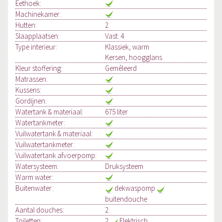
Eethoek:
Machinekamer:
Hutten:
2
Slaapplaatsen:
Vast: 4
Type interieur:
Klassiek, warm
Kersen, hoogglans
Kleur stoffering:
Gemêleerd
Matrassen:
Kussens:
Gordijnen:
Watertank & materiaal:
675 liter
Watertankmeter:
Vuilwatertank & materiaal:
Vuilwatertankmeter:
Vuilwatertank afvoerpomp:
Watersysteem:
Druksysteem
Warm water:
Buitenwater:
dekwaspomp
buitendouche
Aantal douches:
2
Toiletten:
2
Elektrisch