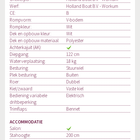
Werf:
Holland Boat B.V. - Workum
CE:
B
Rompvorm:
V-bodem
Rompkleur:
Wit
Dek en opbouw kleur:
Wit
Dek en opbouw materiaal:
Polyester
Achterkajuit (AK):
Diepgang:
122 cm
Waterverplaatsing:
18 kg
Besturing:
Stuurwiel
Plek besturing:
Buiten
Roer:
Dubbel
Kiel/zwaard:
Vaste kiel
Bediening variabele
Elektrisch
driftbeperking:
Trimflaps:
Bennet
ACCOMMODATIE
Salon:
Stahoogte:
200 cm