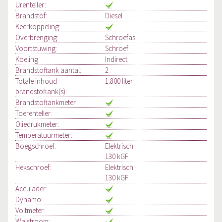
Urenteller:
Brandstof:
Diesel
Keerkoppeling:
Overbrenging:
Schroefas
Voortstuwing:
Schroef
Koeling:
Indirect
Brandstoftank aantal:
2
Totale inhoud
1.800 liter
brandstoftank(s):
Brandstoftankmeter:
Toerenteller:
Oliedrukmeter:
Temperatuurmeter:
Boegschroef:
Elektrisch
130 kGF
Hekschroef:
Elektrisch
130 kGF
Acculader:
Dynamo:
Voltmeter:
Walstroom: