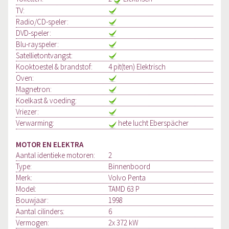
TV:
Radio/CD-speler:
DVD-speler:
Blu-rayspeler:
Satellietontvangst:
Kooktoestel & brandstof:
4 pit(ten) Elektrisch
Oven:
Magnetron:
Koelkast & voeding:
Vriezer:
Verwarming:
hete lucht Eberspächer
MOTOR EN ELEKTRA
Aantal identieke motoren:
2
Type:
Binnenboord
Merk:
Volvo Penta
Model:
TAMD 63 P
Bouwjaar:
1998
Aantal cilinders:
6
Vermogen:
2x 372 kW