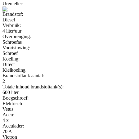
Urenteller:
Brandstof:
Diesel
Verbruik:
4 liter/uur
Overbrenging:
Schroefas
Voortstuwing:
Schroef
Koeling:
Direct
Kielkoeling
Brandstoftank aantal:
2
Totale inhoud brandstoftank(s):
600 liter
Boegschroef:
Elektrisch
Vetus
Accu:
4 x
Acculader:
70 A
Victron