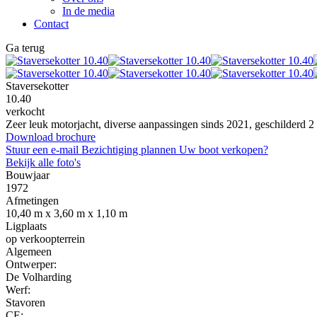
In de media
Contact
Ga terug
Staversekotter
10.40
verkocht
Zeer leuk motorjacht, diverse aanpassingen sinds 2021, geschilderd 2 c
Download brochure
Stuur een e-mail
Bezichtiging plannen
Uw boot verkopen?
Bekijk alle foto's
Bouwjaar
1972
Afmetingen
10,40 m x 3,60 m x 1,10 m
Ligplaats
op verkoopterrein
Algemeen
Ontwerper:
De Volharding
Werf:
Stavoren
CE: