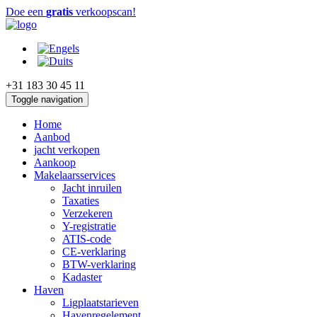
Doe een
gratis
verkoopscan!
+31 183 30 45 11
Toggle navigation
Home
Aanbod
jacht verkopen
Aankoop
Makelaarsservices
Jacht inruilen
Taxaties
Verzekeren
Y-registratie
ATIS-code
CE-verklaring
BTW-verklaring
Kadaster
Haven
Ligplaatstarieven
Havenregelement