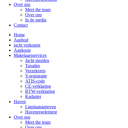
Over ons
Meet the team
Over ons
In de media
Contact
Home
Aanbod
jacht verkopen
Aankoop
Makelaarsservices
Jacht inruilen
Taxaties
Verzekeren
Y-registratie
ATIS-code
CE-verklaring
BTW-verklaring
Kadaster
Haven
Ligplaatstarieven
Havenregelement
Over ons
Meet the team
Over ons