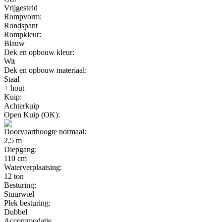
Vrijgesteld
Rompvorm:
Rondspant
Rompkleur:
Blauw
Dek en opbouw kleur:
Wit
Dek en opbouw materiaal:
Staal
+ hout
Kuip:
Achterkuip
Open Kuip (OK):
Doorvaarthoogte normaal:
2,5 m
Diepgang:
110 cm
Waterverplaatsing:
12 ton
Besturing:
Stuurwiel
Plek besturing:
Dubbel
Accommodatie