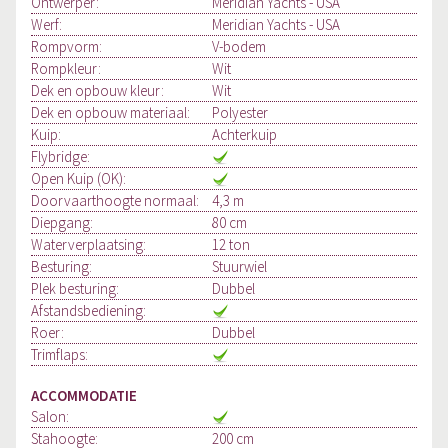
Ontwerper:
Meridian Yachts - USA
Werf:
Meridian Yachts - USA
Rompvorm:
V-bodem
Rompkleur:
Wit
Dek en opbouw kleur:
Wit
Dek en opbouw materiaal:
Polyester
Kuip:
Achterkuip
Flybridge:
Open Kuip (OK):
Doorvaarthoogte normaal:
4,3 m
Diepgang:
80 cm
Waterverplaatsing:
12 ton
Besturing:
Stuurwiel
Plek besturing:
Dubbel
Afstandsbediening:
Roer:
Dubbel
Trimflaps:
ACCOMMODATIE
Salon:
Stahoogte:
200 cm