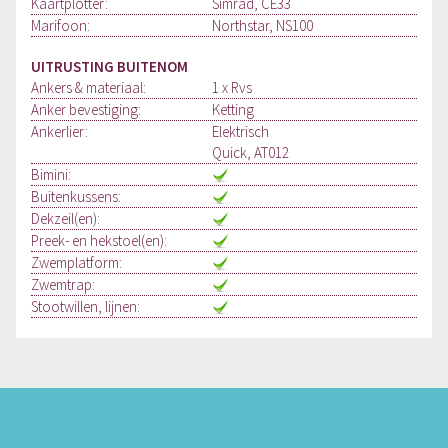
Kaartplotter:
Simrad, CE33
Marifoon:
Northstar, NS100
UITRUSTING BUITENOM
Ankers & materiaal:
1 x Rvs
Anker bevestiging:
Ketting
Ankerlier:
Elektrisch
Quick, AT012
Bimini:
Buitenkussens:
Dekzeil(en):
Preek- en hekstoel(en):
Zwemplatform:
Zwemtrap:
Stootwillen, lijnen: