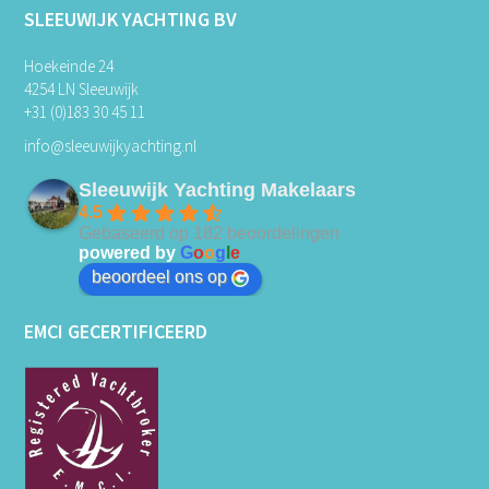
SLEEUWIJK YACHTING BV
Hoekeinde 24
4254 LN Sleeuwijk
+31 (0)183 30 45 11
info@sleeuwijkyachting.nl
Sleeuwijk Yachting Makelaars
4.5
Gebaseerd op 182 beoordelingen
powered by
G
o
o
g
l
e
beoordeel ons op
EMCI GECERTIFICEERD