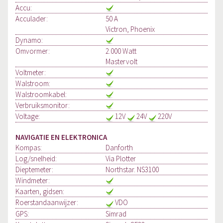
Accu:
Acculader:
50 A
Victron, Phoenix
Dynamo:
Omvormer:
2.000 Watt
Mastervolt
Voltmeter:
Walstroom:
Walstroomkabel:
Verbruiksmonitor:
Voltage:
12V
24V
220V
NAVIGATIE EN ELEKTRONICA
Kompas:
Danforth
Log/snelheid:
Via Plotter
Dieptemeter:
Northstar. NS3100
Windmeter:
Kaarten, gidsen:
Roerstandaanwijzer:
VDO
GPS:
Simrad