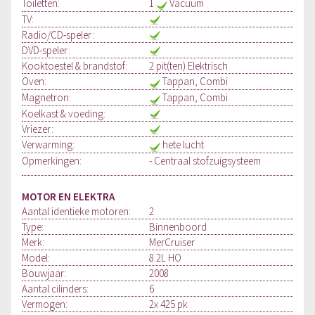
Toiletten:
1
Vacuum
TV:
Radio/CD-speler:
DVD-speler:
Kooktoestel & brandstof:
2 pit(ten) Elektrisch
Oven:
Tappan, Combi
Magnetron:
Tappan, Combi
Koelkast & voeding:
Vriezer:
Verwarming:
hete lucht
Opmerkingen:
- Centraal stofzuigsysteem
MOTOR EN ELEKTRA
Aantal identieke motoren:
2
Type:
Binnenboord
Merk:
MerCruiser
Model:
8.2L HO
Bouwjaar:
2008
Aantal cilinders:
6
Vermogen:
2x 425 pk