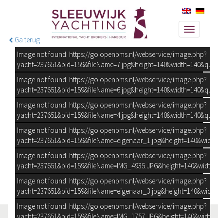
Toggle
Ga terug
navigati
Image not found: https://go.openbms.nl/webservice/image.php?
yacht=237651&bid=159&fileName=7.jpg&height=140&width=140&qual
Image not found: https://go.openbms.nl/webservice/image.php?
yacht=237651&bid=159&fileName=6.jpg&height=140&width=140&qual
Image not found: https://go.openbms.nl/webservice/image.php?
yacht=237651&bid=159&fileName=4.jpg&height=140&width=140&qual
Image not found: https://go.openbms.nl/webservice/image.php?
yacht=237651&bid=159&fileName=eigenaar_1.jpg&height=140&width
Image not found: https://go.openbms.nl/webservice/image.php?
yacht=237651&bid=159&fileName=IMG_4935.JPG&height=140&width=
Image not found: https://go.openbms.nl/webservice/image.php?
yacht=237651&bid=159&fileName=eigenaar_3.jpg&height=140&width
Image not found: https://go.openbms.nl/webservice/image.php?
yacht=237651&bid=159&fileName=IMG_1757.JPG&height=140&width=