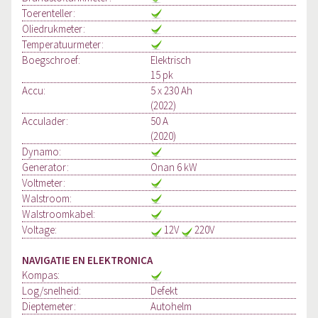
Toerenteller:
Oliedrukmeter:
Temperatuurmeter:
Boegschroef:
Elektrisch
15 pk
Accu:
5 x 230 Ah
(2022)
Acculader:
50 A
(2020)
Dynamo:
Generator:
Onan 6 kW
Voltmeter:
Walstroom:
Walstroomkabel:
Voltage:
12V
220V
NAVIGATIE EN ELEKTRONICA
Kompas:
Log/snelheid:
Defekt
Dieptemeter:
Autohelm