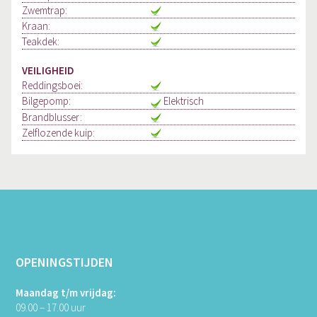
Zwemtrap:
Kraan:
Teakdek:
VEILIGHEID
Reddingsboei:
Bilgepomp:
Elektrisch
Brandblusser:
Zelflozende kuip:
OPENINGSTIJDEN
Maandag t/m vrijdag:
09.00 – 17.00 uur