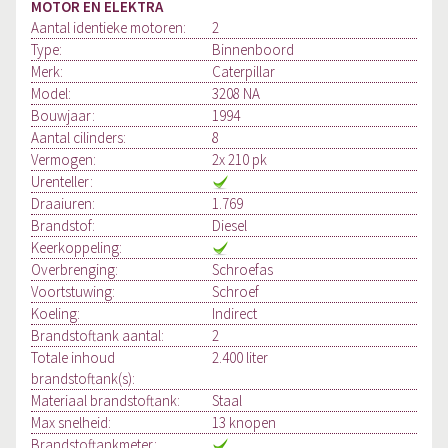
MOTOR EN ELEKTRA
Aantal identieke motoren:
2
Type:
Binnenboord
Merk:
Caterpillar
Model:
3208 NA
Bouwjaar:
1994
Aantal cilinders:
8
Vermogen:
2x 210 pk
Urenteller:
Draaiuren:
1.769
Brandstof:
Diesel
Keerkoppeling:
Overbrenging:
Schroefas
Voortstuwing:
Schroef
Koeling:
Indirect
Brandstoftank aantal:
2
Totale inhoud
2.400 liter
brandstoftank(s):
Materiaal brandstoftank:
Staal
Max snelheid:
13 knopen
Brandstoftankmeter: