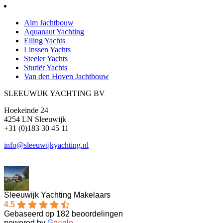
Alm Jachtbouw
Aquanaut Yachting
Elling Yachts
Linssen Yachts
Steeler Yachts
Sturiër Yachts
Van den Hoven Jachtbouw
SLEEUWIJK YACHTING BV
Hoekeinde 24
4254 LN Sleeuwijk
+31 (0)183 30 45 11
info@sleeuwijkyachting.nl
Sleeuwijk Yachting Makelaars
4.5
Gebaseerd op 182 beoordelingen
powered by
G
o
o
g
l
e