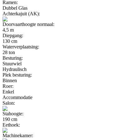
Ramen:
Dubbel Glas
Achterkajuit (AK):
Doorvaarthoogte normaal:
4,5 m
Diepgang:
130 cm
Waterverplaatsing:
28 ton
Besturing:
Stuurwiel
Hydraulisch
Plek besturing:
Binnen
Roer:
Enkel
Accommodatie
Salon:
Stahoogte:
190 cm
Eethoek:
Machinekamer: