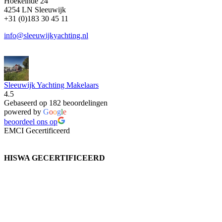
Hoekeinde 24
4254 LN Sleeuwijk
+31 (0)183 30 45 11
info@sleeuwijkyachting.nl
Sleeuwijk Yachting Makelaars
4.5
Gebaseerd op 182 beoordelingen
powered by
G
o
o
g
l
e
beoordeel ons op
EMCI Gecertificeerd
HISWA GECERTIFICEERD