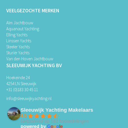
VEELGEZOCHTE MERKEN
Alm Jachtbouw
Aquanaut Yachting
Elling Yachts
Linssen Yachts
Steeler Yachts
Sturiër Yachts
Van den Hoven Jachtbouw
SLEEUWIJK YACHTING BV
Hoekeinde 24
4254 LN Sleeuwijk
+31 (0)183 30 45 11
info@sleeuwijkyachting.nl
Sleeuwijk Yachting Makelaars
4.5
Gebaseerd op 182 beoordelingen
powered by
G
o
o
g
l
e