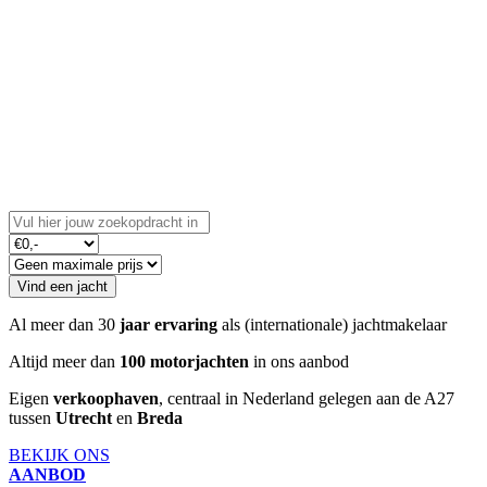
Vind uw droomjacht
Ontdek ons exclusieve aanbod en start uw avontuur op
water.
Vind een jacht
Al meer dan 30
jaar ervaring
als (internationale) jachtmakelaar
Altijd meer dan
100 motorjachten
in ons aanbod
Eigen
verkoophaven
, centraal in Nederland gelegen aan de A27
tussen
Utrecht
en
Breda
BEKIJK ONS
AANBOD