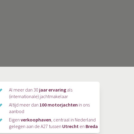
Al meer dan 30
jaar ervaring
als
(internationale) jachtmakelaar
Altijd meer dan
100 motorjachten
in ons
aanbod
Eigen
verkoophaven
, centraal in Nederland
gelegen aan de A27 tussen
Utrecht
en
Breda