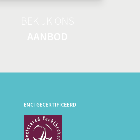
BEKIJK ONS
AANBOD
EMCI GECERTIFICEERD