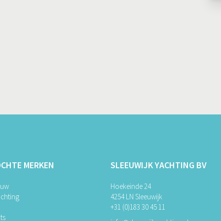
OCHTE MERKEN
SLEEUWIJK YACHTING BV
ouw
Hoekeinde 24
chting
4254 LN Sleeuwijk
+31 (0)183 30 45 11
ts