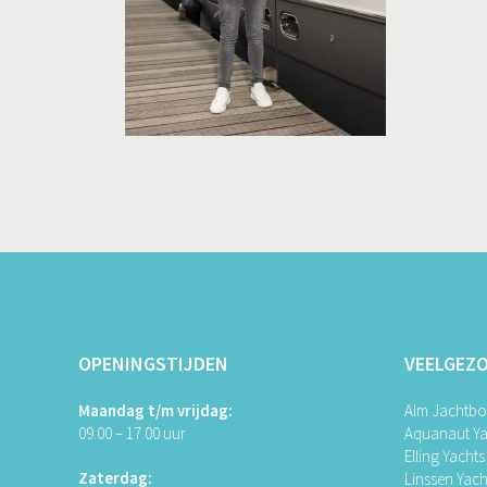
OPENINGSTIJDEN
VEELGEZ
Maandag t/m vrijdag:
Alm Jachtb
09.00 – 17.00 uur
Aquanaut Ya
Elling Yachts
Zaterdag:
Linssen Yach