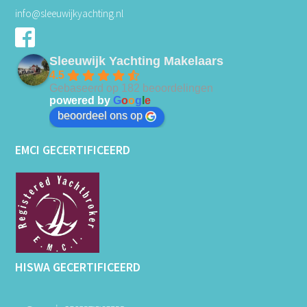
info@sleeuwijkyachting.nl
Sleeuwijk Yachting Makelaars
4.5
Gebaseerd op 182 beoordelingen
powered by
G
o
o
g
l
e
beoordeel ons op
EMCI GECERTIFICEERD
HISWA GECERTIFICEERD