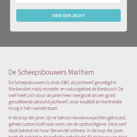
VIND EEN JACHT
De Scheepsbouwers Maritiem
De Scheepsbouwers is sinds 1981 als jachtwerf gevestigd in
Werkendam nabij recreatie- en natuurgebied de Biesbosch. De
werf heeft zich door de jaren heen neergezet als een goed
geoutilleerde allround jachtwerf, waar kwaliteit en klantrelatie
hoog in het vaandel staan.
In de loop der jaren zijn er talloze nieuwbouwjachten gebouwd,
geheel custom built naar wens van de opdrachtgever. Deze werf
staat bekend om haar Stevenvlet ontwerp. In de loop der jaren
heeft dit zich tot in de perfectie ontwikkeld. Bij de bouw van deze